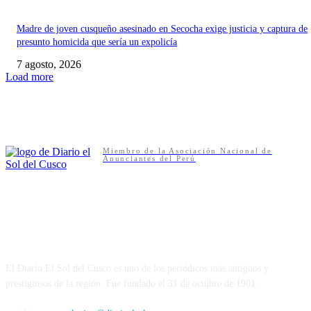
Madre de joven cusqueño asesinado en Secocha exige justicia y captura de
presunto homicida que sería un expolicía
7 agosto, 2026
Load more
Miembro de la Asociación Nacional de
Anunciantes del Perú
NUESTRA HISTORIA
El Diario El Sol del Cusco es uno de los periódicos más antiguos y
prestigiosos de la región. Fue fundado el 31 de octubre de 1901.