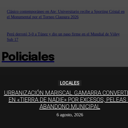
Clásico contemporáneo en Ate: Universitario recibe a Sporting Cristal en
el Monumental por el Torneo Clausura 2026
Perú derrotó 3-0 a Túnez y dio un paso firme en el Mundial de Vóley
Sub 17
Policiales
LOCALES
URBANIZACIÓN MARISCAL GAMARRA CONVERT
EN «TIERRA DE NADIE» POR EXCESOS, PELEAS
ABANDONO MUNICIPAL
6 agosto, 2026