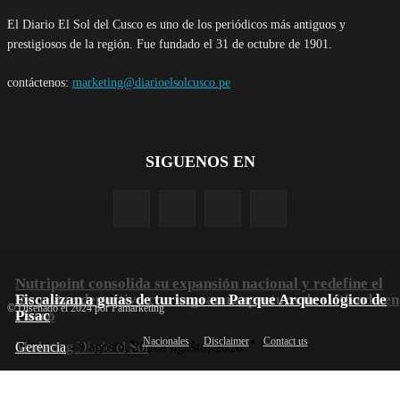
El Diario El Sol del Cusco es uno de los periódicos más antiguos y
prestigiosos de la región. Fue fundado el 31 de octubre de 1901.
contáctenos:
marketing@diarioelsolcusco.pe
SIGUENOS EN
Nutripoint consolida su expansión nacional y redefine el
bienestar deportivo con la gran reapertura de su tienda en
Fiscalizan a guías de turismo en Parque Arqueológico de
© Diseñado el 2024 por Pamarketing
Cusco
Pisac
Nacionales
Disclaimer
Contact us
Marketing Diario el Sol
Gerencia
-
8 agosto, 2026
-
8 agosto, 2026