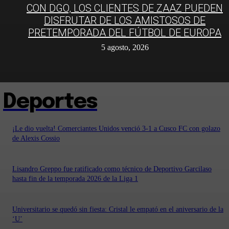
CON DGO, LOS CLIENTES DE ZAAZ PUEDEN
DISFRUTAR DE LOS AMISTOSOS DE
PRETEMPORADA DEL FÚTBOL DE EUROPA
5 agosto, 2026
Deportes
¡Le dio vuelta! Comerciantes Unidos venció 3-1 a Cusco FC con golazo
de Alexis Cossio
Lisandro Greppo fue ratificado como técnico de Deportivo Garcilaso
hasta fin de la temporada 2026 de la Liga 1
Universitario se quedó sin fiesta: Cristal le empató en el aniversario de la
‘U’