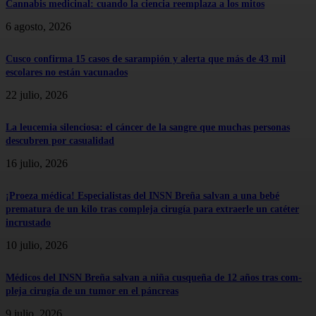
Cannabis medicinal: cuando la ciencia reemplaza a los mitos
6 agosto, 2026
Cusco confirma 15 casos de sarampión y alerta que más de 43 mil
escolares no están vacunados
22 julio, 2026
La leucemia silenciosa: el cáncer de la sangre que muchas personas
descubren por casualidad
16 julio, 2026
¡Proeza médica! Especialistas del INSN Breña salvan a una bebé
prematura de un kilo tras compleja cirugía para extraerle un catéter
incrustado
10 julio, 2026
Médicos del INSN Breña salvan a niña cusqueña de 12 años tras com-
pleja cirugía de un tumor en el páncreas
9 julio, 2026