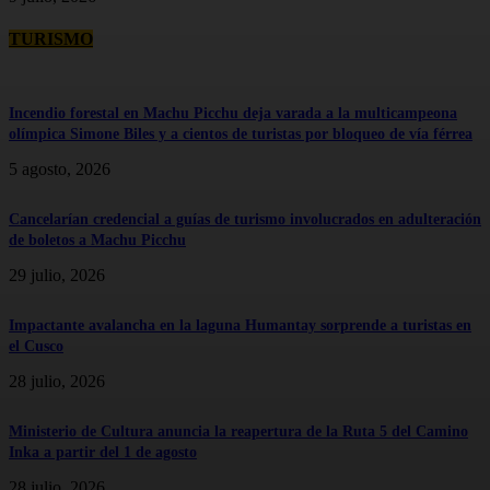
TURISMO
Incendio forestal en Machu Picchu deja varada a la multicampeona
olímpica Simone Biles y a cientos de turistas por bloqueo de vía férrea
5 agosto, 2026
Cancelarían credencial a guías de turismo involucrados en adulteración
de boletos a Machu Picchu
29 julio, 2026
Impactante avalancha en la laguna Humantay sorprende a turistas en
el Cusco
28 julio, 2026
Ministerio de Cultura anuncia la reapertura de la Ruta 5 del Camino
Inka a partir del 1 de agosto
28 julio, 2026