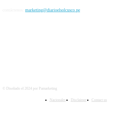
contáctenos:
marketing@diarioelsolcusco.pe
SIGUENOS EN
© Diseñado el 2024 por Pamarketing
Nacionales
Disclaimer
Contact us