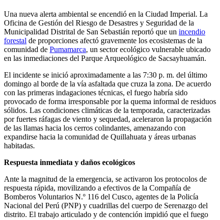
Una nueva alerta ambiental se encendió en la Ciudad Imperial. La
Oficina de Gestión del Riesgo de Desastres y Seguridad de la
Municipalidad Distrital de San Sebastián reportó que un
incendio
forestal
de proporciones afectó gravemente los ecosistemas de la
comunidad de
Pumamarca
, un sector ecológico vulnerable ubicado
en las inmediaciones del Parque Arqueológico de Sacsayhuamán.
El incidente se inició aproximadamente a las 7:30 p. m. del último
domingo al borde de la vía asfaltada que cruza la zona. De acuerdo
con las primeras indagaciones técnicas, el fuego habría sido
provocado de forma irresponsable por la quema informal de residuos
sólidos. Las condiciones climáticas de la temporada, caracterizadas
por fuertes ráfagas de viento y sequedad, aceleraron la propagación
de las llamas hacia los cerros colindantes, amenazando con
expandirse hacia la comunidad de Quillahuata y áreas urbanas
habitadas.
Respuesta inmediata y daños ecológicos
Ante la magnitud de la emergencia, se activaron los protocolos de
respuesta rápida, movilizando a efectivos de la Compañía de
Bomberos Voluntarios N.º 116 del Cusco, agentes de la Policía
Nacional del Perú (PNP) y cuadrillas del cuerpo de Serenazgo del
distrito. El trabajo articulado y de contención impidió que el fuego