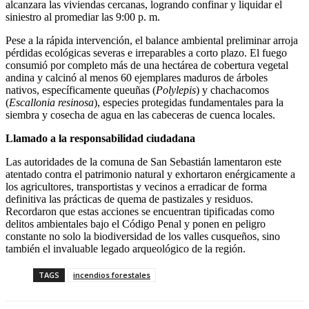
alcanzara las viviendas cercanas, logrando confinar y liquidar el
siniestro al promediar las 9:00 p. m.
Pese a la rápida intervención, el balance ambiental preliminar arroja
pérdidas ecológicas severas e irreparables a corto plazo. El fuego
consumió por completo más de una hectárea de cobertura vegetal
andina y calcinó al menos 60 ejemplares maduros de árboles
nativos, específicamente queuñas (
Polylepis
) y chachacomos
(
Escallonia resinosa
), especies protegidas fundamentales para la
siembra y cosecha de agua en las cabeceras de cuenca locales.
Llamado a la responsabilidad ciudadana
Las autoridades de la comuna de San Sebastián lamentaron este
atentado contra el patrimonio natural y exhortaron enérgicamente a
los agricultores, transportistas y vecinos a erradicar de forma
definitiva las prácticas de quema de pastizales y residuos.
Recordaron que estas acciones se encuentran tipificadas como
delitos ambientales bajo el Código Penal y ponen en peligro
constante no solo la biodiversidad de los valles cusqueños, sino
también el invaluable legado arqueológico de la región.
TAGS
incendios forestales