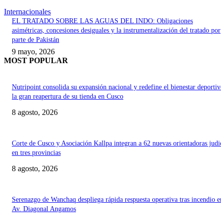
Internacionales
EL TRATADO SOBRE LAS AGUAS DEL INDO: Obligaciones
asimétricas, concesiones desiguales y la instrumentalización del tratado por
parte de Pakistán
9 mayo, 2026
MOST POPULAR
Nutripoint consolida su expansión nacional y redefine el bienestar deporti
la gran reapertura de su tienda en Cusco
8 agosto, 2026
Corte de Cusco y Asociación Kallpa integran a 62 nuevas orientadoras judi
en tres provincias
8 agosto, 2026
Serenazgo de Wanchaq despliega rápida respuesta operativa tras incendio e
Av. Diagonal Angamos