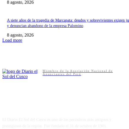
8 agosto, 2026
A siete años de la tragedia de Marcapata: deudos y sobrevivientes exigen ju
y denuncian abandono de la empresa Palomino
8 agosto, 2026
Load more
Miembro de la Asociación Nacional de
Anunciantes del Perú
NUESTRA HISTORIA
El Diario El Sol del Cusco es uno de los periódicos más antiguos y
prestigiosos de la región. Fue fundado el 31 de octubre de 1901.