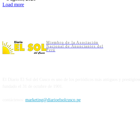
Load more
Miembro de la Asociación
Nacional de Anunciantes del
Perú
NUESTRA HISTORIA
El Diario El Sol del Cusco es uno de los periódicos más antiguos y prestigios
fundado el 31 de octubre de 1901.
contáctenos:
marketing@diarioelsolcusco.pe
SIGUENOS EN